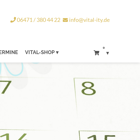
06471 / 380 44 22
info@vital-ity.de
0
ERMINE
VITAL-SHOP