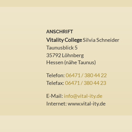
ANSCHRIFT
Vitality College
Silvia Schneider
Taunusblick 5
35792 Löhnberg
Hessen (nähe Taunus)
Telefon:
06471 / 380 44 22
Telefax:
06471 / 380 44 23
E-Mail:
info@vital-ity.de
Internet:
www.vital-ity.de