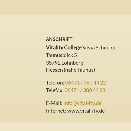
ANSCHRIFT
Vitality College
Silvia Schneider
Taunusblick 5
35792 Löhnberg
Hessen (nähe Taunus)
Telefon:
06471 / 380 44 22
Telefax:
06471 / 380 44 23
E-Mail:
info@vital-ity.de
Internet:
www.vital-ity.de