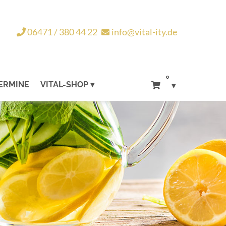
06471 / 380 44 22
info@vital-ity.de
0
ERMINE
VITAL-SHOP